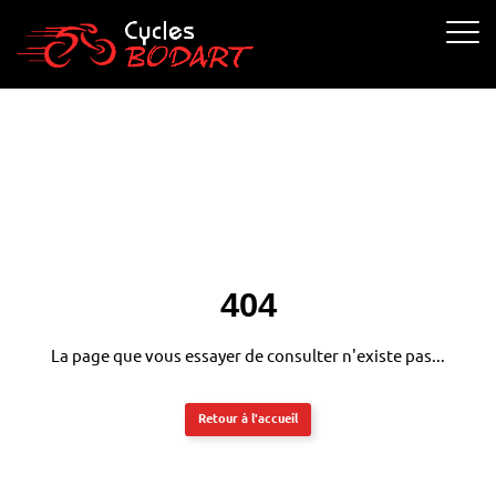
Cycle Bodart
Ouvrir 
404
La page que vous essayer de consulter n'existe pas...
Retour à l'accueil