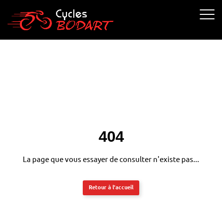
Cycle Bodart
Ouvrir 
404
La page que vous essayer de consulter n'existe pas...
Retour à l'accueil