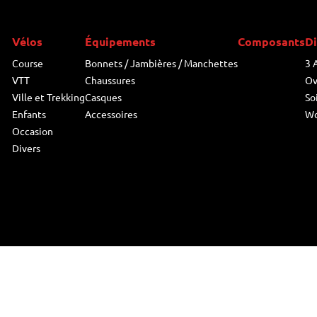
Vélos
Équipements
Composants
Di
Course
Bonnets / Jambières / Manchettes
3 
VTT
Chaussures
Ov
Ville et Trekking
Casques
So
Enfants
Accessoires
W
Occasion
Divers