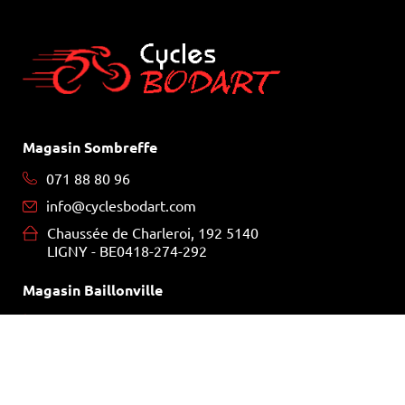
Magasin Sombreffe
071 88 80 96
info@cyclesbodart.com
Chaussée de Charleroi, 192 5140
LIGNY - BE0418-274-292
Magasin Baillonville
086 32 22 22
vincentbodart@skynet.be
Route de Marche, 2 5377 Baillonville
(Somme-Leuze) BE0443676713