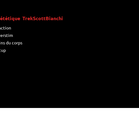
ététique
Trek
Scott
Bianchi
Action
erstim
ins du corps
cup