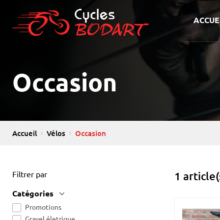
Cycle Bodart
Cycle Bodart
ACCUE
Occasion
Occasion
Accueil
Vélos
1 article(
Filtrer par
Catégories
Promotions
Gravel életrique