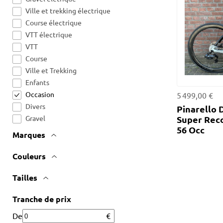
Ville et trekking électrique
Course électrique
VTT électrique
VTT
Course
Ville et Trekking
Enfants
Occasion
5 499,00 €
Divers
Pinarello
Gravel
Super Reco
56 Occ
Marques
Couleurs
Tailles
Tranche de prix
De